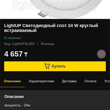
LightUP Светодиодный спот 24 W круглый
встраиваемый
В наличии
Код: LIghtUPSL004
Розница
4 657
₸
Купить
Описание
Характеристики
Доставка
Оплата
Усл
Описание
мощность - 24w