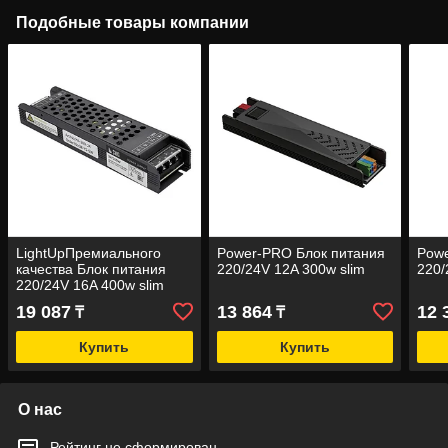
Подобные товары компании
LightUpПремиального
Power-PRO Блок питания
Powe
качества Блок питания
220/24V 12A 300w slim
220/
220/24V 16A 400w slim
19 087
13 864
12 
₸
₸
Купить
Купить
О нас
Рейтинг не сформирован