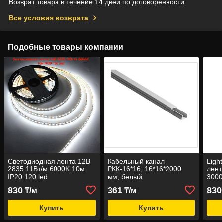
Возврат товара в течение 14 дней по договоренности
Все условия возврата
Подобные товары компании
Светодиодная лента 12В
Кабельный канал
Ligh
2835 11Вт/м 6000K 10м
РКК-16*16, 16*16*2000
лент
IP20 120 led
мм, белый
3000
830
361
830
₸/м
₸/м
Купить
Купить