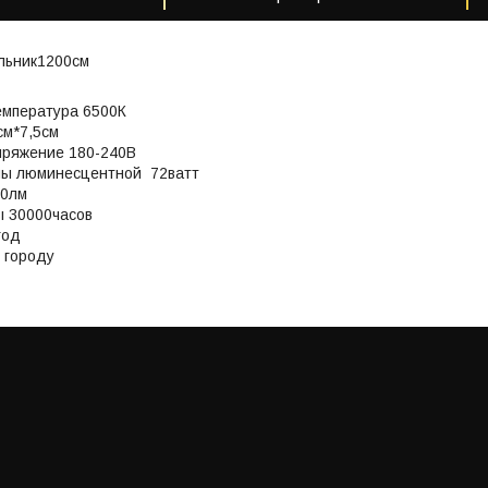
льник1200см
емпература 6500К
см*7,5см
пряжение 180-240В
пы люминесцентной 72ватт
00лм
ы 30000часов
год
 городу