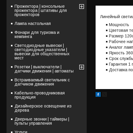
Прожектора | консольные
прожектора | штативы для
прожекторов
Линейный свети
Лампа настольная
Мощность
Цветовая т
Фонари для туризма и
Размер 120
кемпинга
Рабочее на
Светодиодные вывески |
Аналог лам
светодиодные указатели |
Яркость 36
вывески для общественных
мест
Срок служб
Гарантия 1 
Розетки | выключатели |
Доставка по
датчики движения | автоматы
Встраиваемый светильник с
датчиком движения
Кабельно-проводниковая
продукция
Дизайнерское освещение из
дерева
Дверные звонки | таймеры |
пульты управления
Услуги