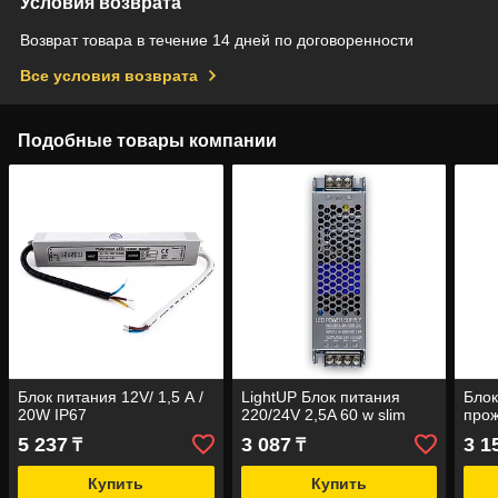
Условия возврата
Возврат товара в течение 14 дней по договоренности
Все условия возврата
Подобные товары компании
Блок питания 12V/ 1,5 А /
LightUP Блок питания
Блок
20W IP67
220/24V 2,5A 60 w slim
про
5 237
3 087
3 1
₸
₸
Купить
Купить