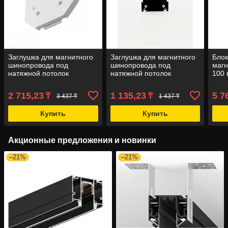
Заглушка для магнитного
Заглушка для магнитного
Блок
шинопровода под
шинопровода под
магн
натяжной потолок
натяжной потолок
100 
2 715,23
1 135,23
5 7
₸
₸
3 437 ₸
1 437 ₸
Купить
Купить
Акционные предложения и новинки
–21%
–21%