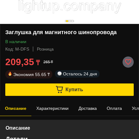
Заглушка для магнитного шинопровода
В наличии
Код: M-DFS
Розница
209,35
₸
265 ₸
Осталось
24 дня
Экономия
55.65 ₸
Купить
Описание
Характеристики
Доставка
Оплата
Усл
Описание
Детали