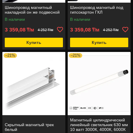
Шинопровод магнитный
Шинопровод магнитый под
накладной он же подвесной
гипсокартон ГКЛ
В наличии
В наличии
3 359,08
3 359,08
₸/м
₸/м
4 252 ₸/м
4 252 ₸/м
Купить
Купить
–21%
–21%
Магнитный цилиндрический
Скрытный магнитый трек
линейный светильник 630 мм
белый
10 ватт 3000К, 4000К, 6000К