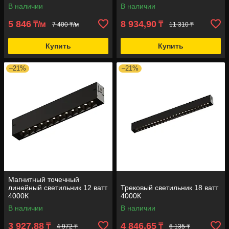
В наличии
В наличии
5 846
8 934,90
₸/м
₸
7 400 ₸/м
11 310 ₸
Купить
Купить
–21%
–21%
Магнитный точечный
линейный светильник 12 ватт
Трековый светильник 18 ватт
4000К
4000К
В наличии
В наличии
3 927,88
4 846,65
₸
₸
4 972 ₸
6 135 ₸