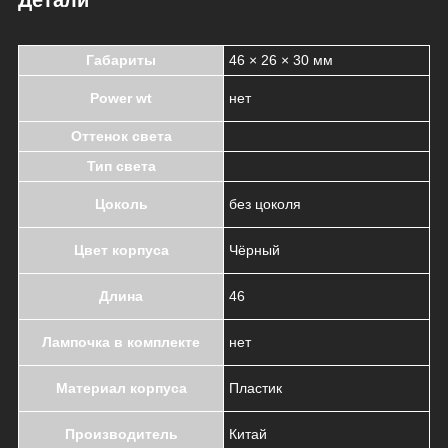
Габариты
46 × 26 × 30 мм
Power wt
нет
Оттенок света
Тип света
Цоколь
без цоколя
Цвет корпуса
Чёрный
Длина
46
Лампочка в комплекте
нет
Материал корпуса
Пластик
Производитель
Китай