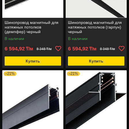
Шинопровод магнитный для
Шинопровод магнитный для
натяжных потолков
натяжных потолков (гарпун)
(демпфер) черный
черный
В наличии
В наличии
6 594,92
6 594,92
₸/м
₸/м
8 348 ₸/м
8 348 ₸/м
Купить
Купить
–21%
–21%