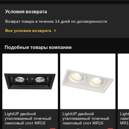
Условия возврата
Возврат товара в течение 14 дней по договоренности
Все условия возврата
Подобные товары компании
LightUP двойной
LightUP двойной
Ligh
утапливаемый точечный
утапливаемый точечный
ламп
ламповый спот MR16
ламповый спот MR16
MR16