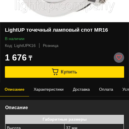
LightUP точечный ламповый спот MR16
В наличии
Код: LightUPK16
Розница
1 676
₸
Купить
Описание
Характеристики
Доставка
Оплата
Усл
Описание
Габаритные размеры
Высота
37 мм