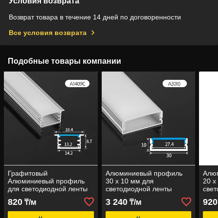
Условия возврата
Возврат товара в течение 14 дней по договоренности
Все условия возврата
Подобные товары компании
Графитовый
Алюминиевый профиль
Алю
Алюминиевый профиль
30 х 10 мм для
20 х
для светодиодной ленты
светодиодной ленты
свет
14мм х 9мм
820
3 240
920
₸/м
₸/м
встраиваемый