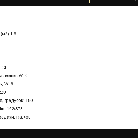
(м2):1.8
 : 1
й лампы, W: 6
, W: 9
220
я, градусов: 180
lm: 162/378
редачи, Ra:>80