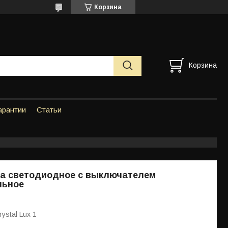
Корзина
Корзина
арантии
Статьи
ра светодиодное с выключателем
льное
ystal Lux 1