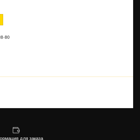
88-80
рмация для заказа