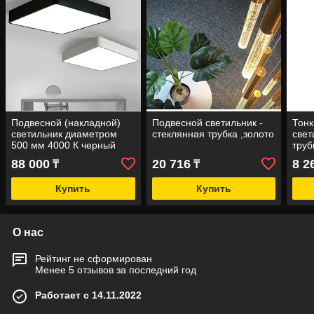
Подвесной (накладной)
Подвесной светильник -
Тонк
светильник диаметром
стеклянная трубка ,золото
свет
500 мм 4000 К черный
труб
88 000
20 716
8 2
₸
₸
Купить
Купить
О нас
Рейтинг не сформирован
Менее 5 отзывов за последний год
Работает с 14.11.2022