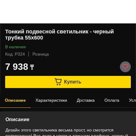
Тонкий подвесной светильник - черный
трубка 55х600
В наличии
Код: P324
Розница
7 938
₸
Купить
Описание
Характеристики
Доставка
Оплата
Усл
Описание
Дизайн этого светильника весьма прост, но смотрится
потрясающе! Все дело в узком и длинном плафоне, который