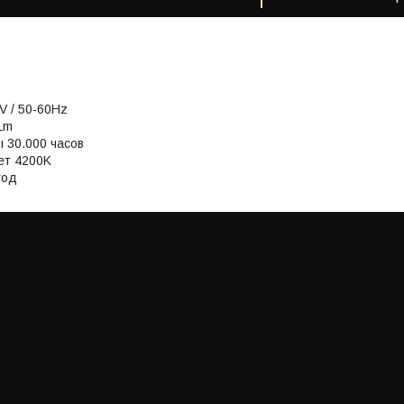
0V / 50-60Hz
Lm
 30.000 часов
ет 4200K
год