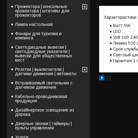
Прожектора | консольные
прожектора | штативы для
прожекторов
Характеристики
Лампа настольная
Bатт 5W
LED
Фонари для туризма и
Volt 100-24
кемпинга
Люмен 520 
Светодиодные вывески |
Срок службы
светодиодные указатели |
Светлый цв
вывески для общественных
мест
Гарантия 1 
Розетки | выключатели |
датчики движения | автоматы
Встраиваемый светильник с
датчиком движения
Кабельно-проводниковая
продукция
Дизайнерское освещение из
дерева
Дверные звонки | таймеры |
пульты управления
Услуги