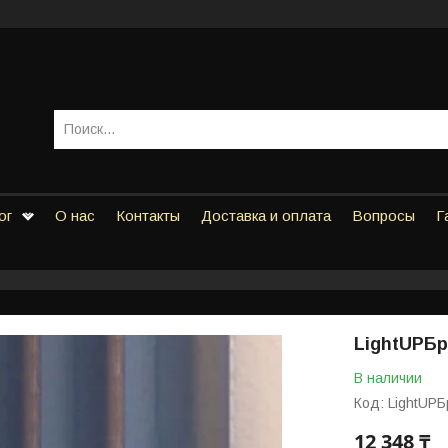
ог
О нас
Контакты
Доставка и оплата
Вопросы
Г
LightUPБр
В наличии
Код:
LightUPБ
12 348 ₸