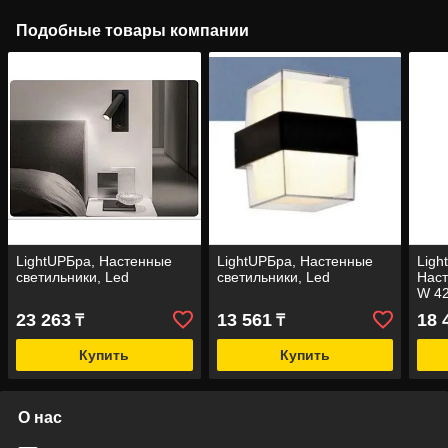
Подобные товары компании
LightUPБра, Настенные
LightUPБра, Настенные
Lig
светильники, Led
светильники, Led
Наст
W 4
23 263
13 561
18 
₸
₸
Купить
Купить
О нас