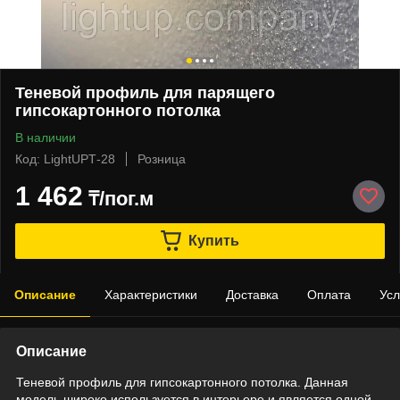
Теневой профиль для парящего
гипсокартонного потолка
В наличии
Код: LightUPТ-28
Розница
1 462
₸/пог.м
Купить
Описание
Характеристики
Доставка
Оплата
Усл
Описание
Теневой профиль для гипсокартонного потолка. Данная
модель широко используется в интерьере и является одной