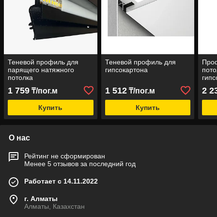
Теневой профиль для
Теневой профиль для
Про
парящего натяжного
гипсокартона
пото
потолка
гипс
1 759
1 512
2 2
₸/пог.м
₸/пог.м
Купить
Купить
О нас
Рейтинг не сформирован
Менее 5 отзывов за последний год
Работает с 14.11.2022
г. Алматы
Алматы, Казахстан