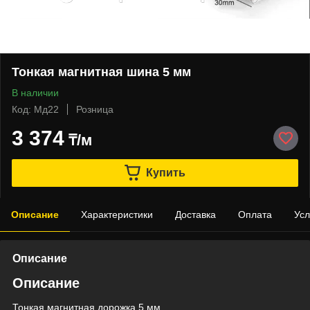
Тонкая магнитная шина 5 мм
В наличии
Код: Мд22
Розница
3 374
₸/м
Купить
Описание
Характеристики
Доставка
Оплата
Усл
Описание
Описание
Тонкая магнитная дорожка 5 мм