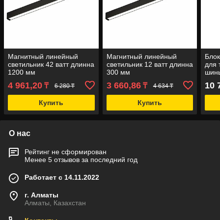
Магнитный линейный
Магнитный линейный
Блок
светильник 42 ватт длинна
светильник 12 ватт длинна
для 
1200 мм
300 мм
шины
4 961,20
3 660,86
10 
₸
₸
6 280 ₸
4 634 ₸
Купить
Купить
О нас
Рейтинг не сформирован
Менее 5 отзывов за последний год
Работает с 14.11.2022
г. Алматы
Алматы, Казахстан