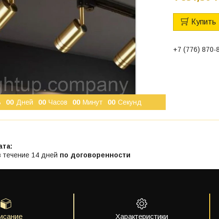
Купить
+7 (776) 870-
ь
0
0
Дней
0
0
Часов
0
0
Минут
0
0
Секунд
в течение 14 дней
по договоренности
исание
Характеристики