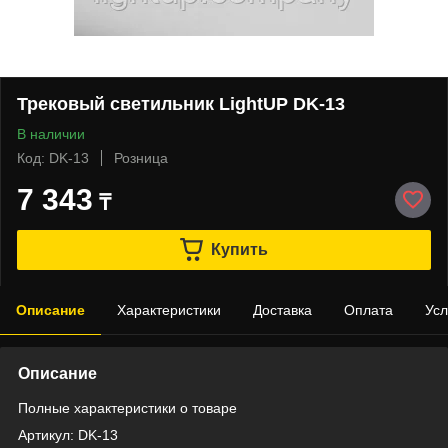
Трековый светильник LightUP DK-13
В наличии
Код: DK-13
Розница
7 343
₸
Купить
Описание
Характеристики
Доставка
Оплата
Усл
Описание
Полные характеристики о товаре
Артикул: DK-13