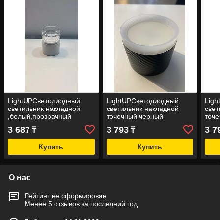
LightUPСветодиодный
LightUPСветодиодный
Lig
светильник накладной
светильник накладной
свет
,белый,прозрачный
точечный черный
точ
3 687
3 793
3 7
₸
₸
Купить
Купить
О нас
Рейтинг не сформирован
Менее 5 отзывов за последний год