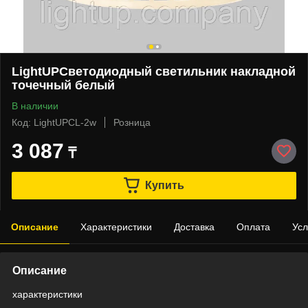
LightUPСветодиодный светильник накладной
точечный белый
В наличии
Код: LightUPСL-2w
Розница
3 087
₸
Купить
Описание
Характеристики
Доставка
Оплата
Усл
Описание
характеристики