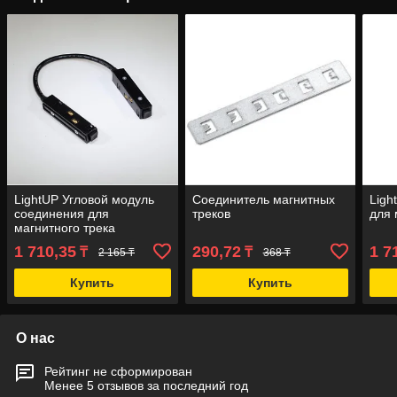
LightUP Угловой модуль
Соединитель магнитных
Ligh
соединения для
треков
для 
магнитного трека
1 710,35
290,72
1 7
₸
₸
2 165 ₸
368 ₸
Купить
Купить
О нас
Рейтинг не сформирован
Менее 5 отзывов за последний год