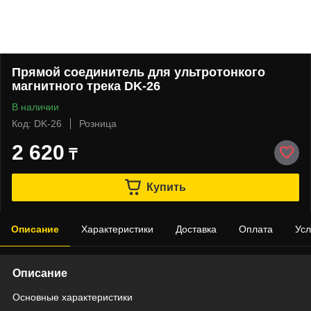
Прямой соединитель для ультротонкого
магнитного трека DK-26
В наличии
Код: DK-26
Розница
2 620
₸
Купить
Описание
Характеристики
Доставка
Оплата
Усл
Описание
Основные характеристики