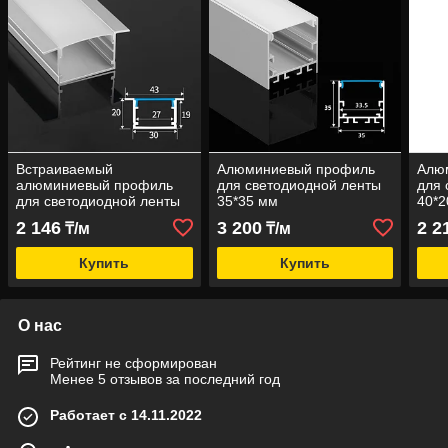
Встраиваемый
Алюминиевый профиль
Алю
алюминиевый профиль
для светодиодной ленты
для 
для светодиодной ленты
35*35 мм
40*2
30X20 мм
2 146
3 200
2 2
₸/м
₸/м
Купить
Купить
О нас
Рейтинг не сформирован
Менее 5 отзывов за последний год
Работает с 14.11.2022