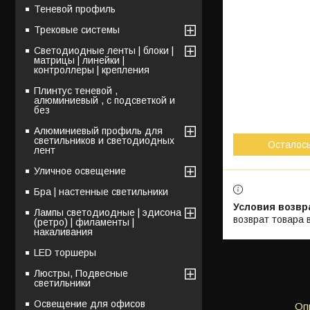
Теневой профиль
Трековые системы
Светодиодные ленты | блоки |
матрицы | линейки |
контроллеры | крепления
Плинтус теневой ,
алюминиевый , с подсветкой и
без
Алюминиевый профиль для
светильников и светодиодных
Осталос
лент
Уличное освещение
Бра | настенные светильники
Лампы светодиодные | эдисона
возврат товара 
(ретро) | филаменты |
накаливания
LED торшеры
Люстры, Подвесные
светильники
Освещение для офисов
Оп