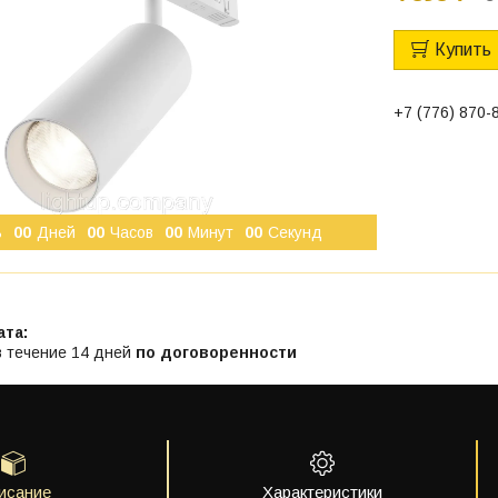
Купить
+7 (776) 870-
ь
0
0
Дней
0
0
Часов
0
0
Минут
0
0
Секунд
в течение 14 дней
по договоренности
исание
Характеристики