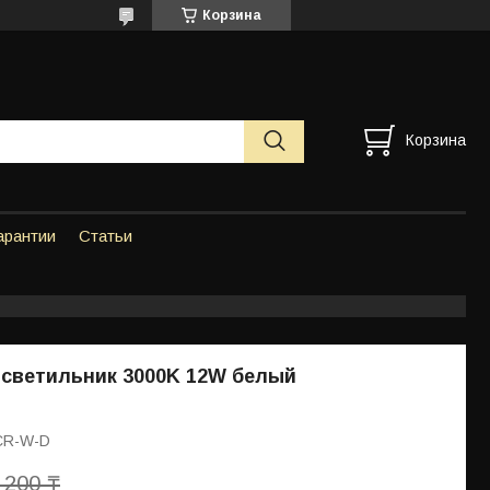
Корзина
Корзина
арантии
Статьи
светильник 3000K 12W белый
 CR-W-D
 200 ₸