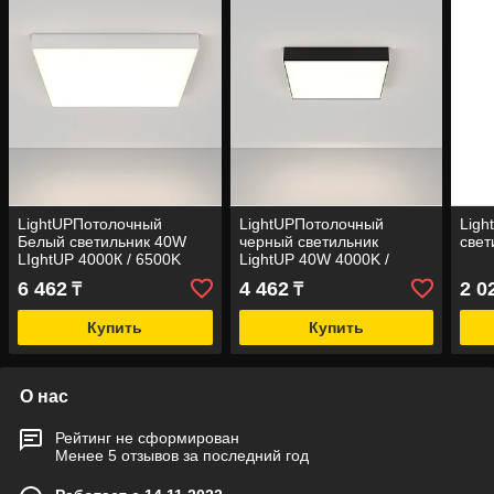
LightUPПотолочный
LightUPПотолочный
Lig
Белый светильник 40W
черный светильник
свет
LIghtUP 4000К / 6500K
LightUP 40W 4000K /
(накладной)
6500K (накладной)
6 462
4 462
2 0
₸
₸
Купить
Купить
О нас
Рейтинг не сформирован
Менее 5 отзывов за последний год