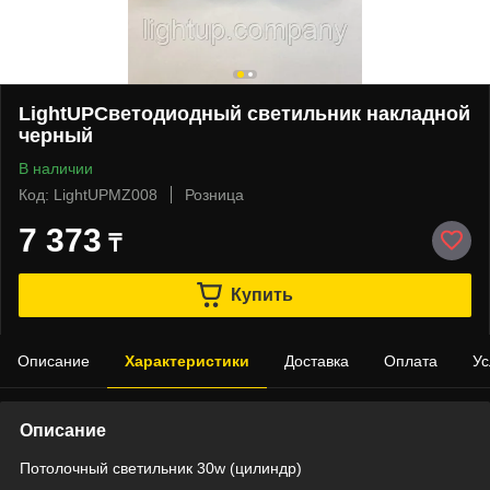
LightUPСветодиодный светильник накладной
черный
В наличии
Код: LightUPMZ008
Розница
7 373
₸
Купить
Описание
Характеристики
Доставка
Оплата
Ус
Описание
Потолочный светильник 30w (цилиндр)