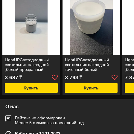
LightUPСветодиодный
LightUPСветодиодный
Lig
светильник накладной
светильник накладной
свет
,белый,прозрачный
точечный белый
,бел
3 687
3 793
7 3
₸
₸
Купить
Купить
О нас
Рейтинг не сформирован
Менее 5 отзывов за последний год
Работает с 14.11.2022