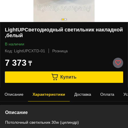
LightUPСветодиодный светильник накладной
,белый
В наличии
Код: LightUPCXTD-01
Розница
7 373
₸
Купить
Описание
Характеристики
Доставка
Оплата
Ус
Описание
Потолочный светильник 30w (цилиндр)