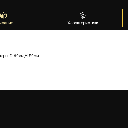
исание
Характеристики
меры-D-90мм,H-50мм