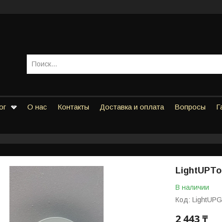
ог
О нас
Контакты
Доставка и оплата
Вопросы
Г
LightUPТо
В наличии
Код:
LightUP
2 443 ₸