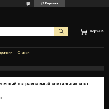
Корзина
Корзина
арантии
Статьи
чечный встраеваемый светильник спот
G3