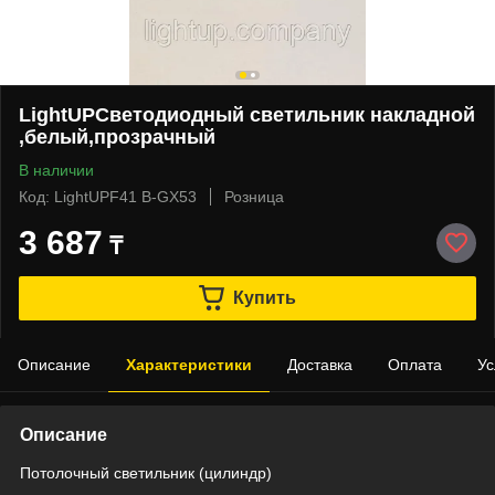
LightUPСветодиодный светильник накладной
,белый,прозрачный
В наличии
Код: LightUPF41 В-GX53
Розница
3 687
₸
Купить
Описание
Характеристики
Доставка
Оплата
Ус
Описание
Потолочный светильник (цилиндр)