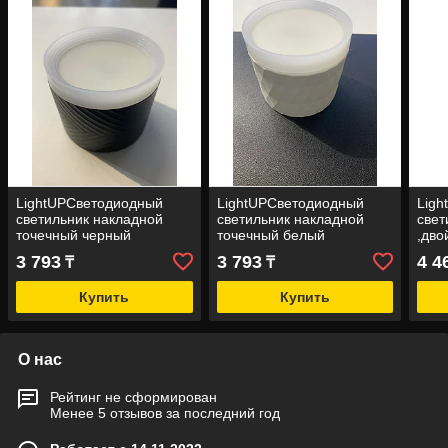
LightUPСветодиодный
LightUPСветодиодный
Lig
светильник накладной
светильник накладной
свет
точечный черный
точечный белый
,дво
3 793
3 793
4 4
₸
₸
Купить
Купить
О нас
Рейтинг не сформирован
Менее 5 отзывов за последний год