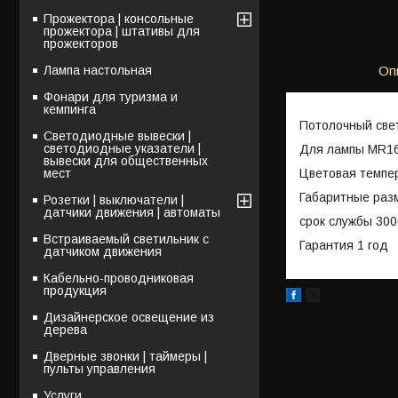
Прожектора | консольные
прожектора | штативы для
прожекторов
Лампа настольная
Оп
Фонари для туризма и
кемпинга
Потолочный свет
Светодиодные вывески |
светодиодные указатели |
Для лампы MR1
вывески для общественных
Цветовая темпе
мест
Габаритные разм
Розетки | выключатели |
датчики движения | автоматы
срок службы 300
Встраиваемый светильник с
Гарантия 1 год
датчиком движения
Кабельно-проводниковая
продукция
Дизайнерское освещение из
дерева
Дверные звонки | таймеры |
пульты управления
Услуги