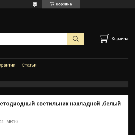
Корзина
Корзина
арантии
Статьи
ветодиодный светильник накладной ,белый
41 -MR16