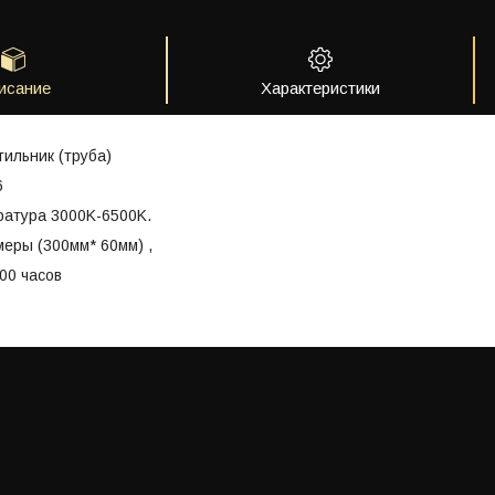
исание
Характеристики
ильник (труба)
6
ратура 3000K-6500K.
еры (300мм* 60мм) ,
00 часов