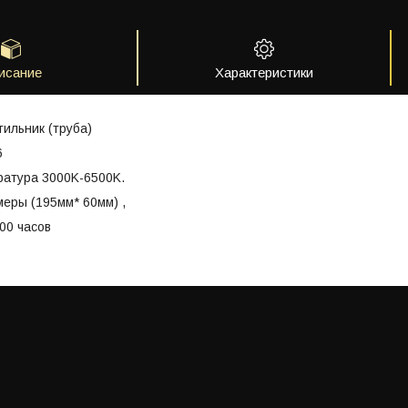
исание
Характеристики
ильник (труба)
6
ратура 3000K-6500K.
еры (195мм* 60мм) ,
00 часов