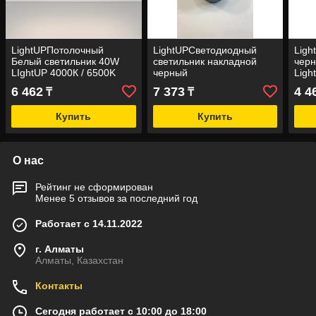
LightUPПотолочный
LightUPСветодиодный
Lig
Белый светильник 40W
светильник накладной
черн
LIghtUP 4000К / 6500K
черный
Ligh
(накладной)
6500
6 462
7 373
4 4
₸
₸
Купить
Купить
О нас
Рейтинг не сформирован
Менее 5 отзывов за последний год
Работает с 14.11.2022
г. Алматы
Алматы, Казахстан
Контакты
Сегодня работает с 10:00 до 18:00