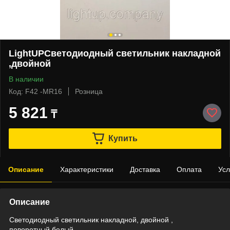
LightUPСветодиодный светильник накладной
,двойной
В наличии
Код: F42 -MR16
Розница
5 821
₸
Купить
Описание
Характеристики
Доставка
Оплата
Усл
Описание
Светодиодный светильник накладной, двойной ,
поворотный,белый.