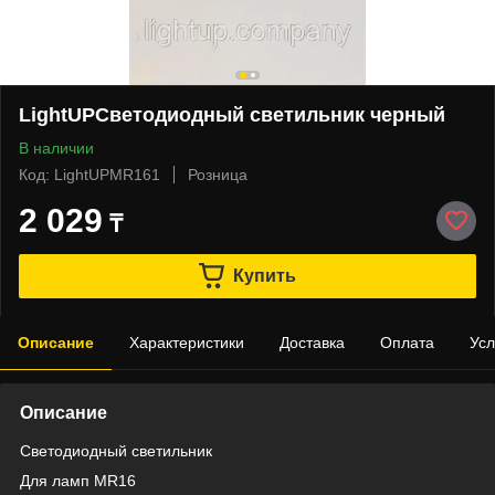
LightUPСветодиодный светильник черный
В наличии
Код: LightUPMR161
Розница
2 029
₸
Купить
Описание
Характеристики
Доставка
Оплата
Усл
Описание
Светодиодный светильник
Для ламп MR16