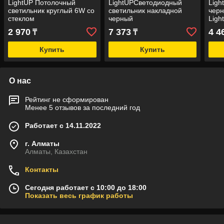
LightUP Потолочный
LightUPСветодиодный
Lig
светильник круглый 6W со
светильник накладной
черн
стеклом
черный
Ligh
6500
2 970
7 373
4 4
₸
₸
Купить
Купить
О нас
Рейтинг не сформирован
Менее 5 отзывов за последний год
Работает с 14.11.2022
г. Алматы
Алматы, Казахстан
Контакты
Сегодня работает с 10:00 до 18:00
Показать весь график работы