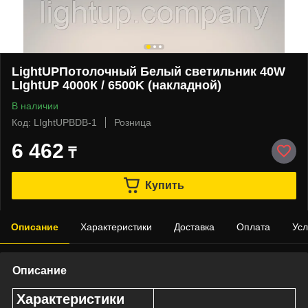
LightUPПотолочный Белый светильник 40W
LIghtUP 4000К / 6500K (накладной)
В наличии
Код: LIghtUPBDB-1
Розница
6 462
₸
Купить
Описание
Характеристики
Доставка
Оплата
Усл
Описание
Характеристики