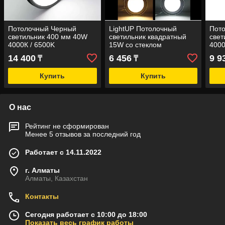
Потолочный Черный
LightUP Потолочный
Пот
светильник 400 мм 40W
светильник квадратный
свет
4000К / 6500K
15W со стеклом
4000
(накладной)
(нак
14 400
6 456
9 9
₸
₸
Купить
Купить
О нас
Рейтинг не сформирован
Менее 5 отзывов за последний год
Работает с 14.11.2022
г. Алматы
Алматы, Казахстан
Контакты
Сегодня работает с 10:00 до 18:00
Показать весь график работы