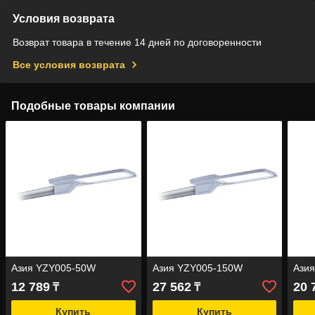
Условия возврата
Возврат товара в течение 14 дней по договоренности
Все условия возврата
Подобные товары компании
Азия YZY005-50W
Азия YZY005-150W
Ази
12 789
27 562
20 
₸
₸
Купить
Купить