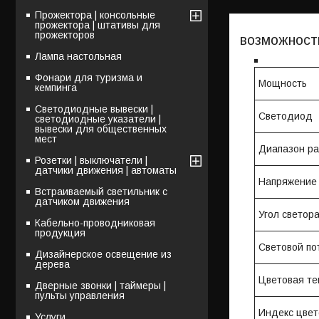
Прожектора | консольные
прожектора | штативы для
прожекторов
возможност
Лампа настольная
Фонари для туризма и
Мощность
кемпинга
Светодиодные вывески |
Светодиод
светодиодные указатели |
вывески для общественных
мест
Диапазон ра
Розетки | выключатели |
датчики движения | автоматы
Напряжение
Встраиваемый светильник с
датчиком движения
Угол светор
Кабельно-проводниковая
продукция
Световой по
Дизайнерское освещение из
дерева
Цветовая те
Дверные звонки | таймеры |
пульты управления
Индекс цве
Услуги