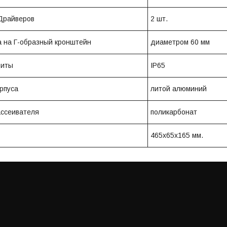
Драйверов
2 шт.
 на Г-образный кронштейн
диаметром 60 мм
щиты
IP65
рпуса
литой алюминий
ссеивателя
поликарбонат
465х65х165 мм.