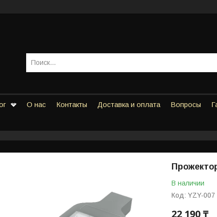
ог
О нас
Контакты
Доставка и оплата
Вопросы
Г
Прожекто
В наличии
Код:
YZY-007
22 190 ₸