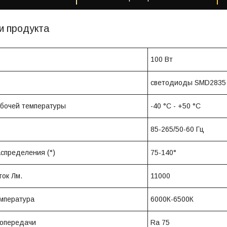
и продукта
100 Вт
светодиоды SMD2835
бочей температуры
-40 °C - +50 °C
85-265/50-60 Гц
аспределения (°)
75-140°
ток Лм.
11000
мпература
6000К-6500К
топередачи
Ra 75