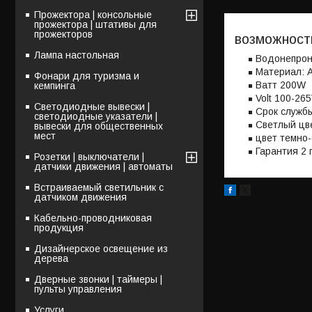
Прожектора | консольные
прожектора | штативы для
прожекторов
возможност
Лампа настольная
Водонепрон
Материал: 
Фонари для туризма и
Bатт 200W
кемпинга
Volt 100-265
Светодиодные вывески |
Срок службы
светодиодные указатели |
Светлый цв
вывески для общественных
мест
цвет темно
Гарантия 2 
Розетки | выключатели |
датчики движения | автоматы
Встраиваемый светильник с
датчиком движения
Кабельно-проводниковая
продукция
Дизайнерское освещение из
дерева
Дверные звонки | таймеры |
пульты управления
Услуги