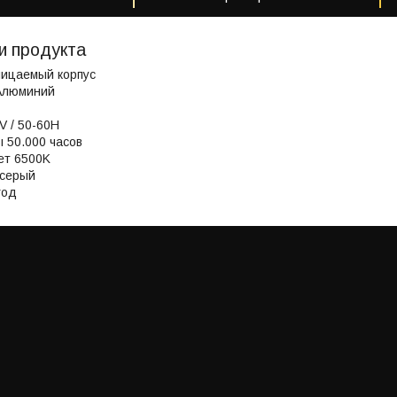
и продукта
ицаемый корпус
Aлюминий
V / 50-60H
 50.000 часов
ет 6500K
-серый
год