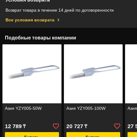
Возврат товара в течение 14 дней по договоренности
Все условия возврата
Подобные товары компании
Азия YZY005-50W
Азия YZY005-100W
Ази
12 789
20 727
27 
₸
₸