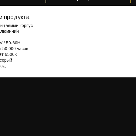
и продукта
ицаемый корпус
Aлюминий
V / 50-60H
 50.000 часов
ет 6500K
-серый
год