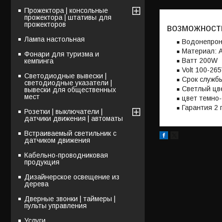
Прожектора | консольные
прожектора | штативы для
прожекторов
возможност
Лампа настольная
Водонепрон
Материал: 
Фонари для туризма и
Bатт 200W
кемпинга
Volt 100-265
Светодиодные вывески |
Срок службы
светодиодные указатели |
Светлый цв
вывески для общественных
мест
цвет темно
Гарантия 2 
Розетки | выключатели |
датчики движения | автоматы
Встраиваемый светильник с
датчиком движения
Кабельно-проводниковая
продукция
Дизайнерское освещение из
дерева
Дверные звонки | таймеры |
пульты управления
Услуги