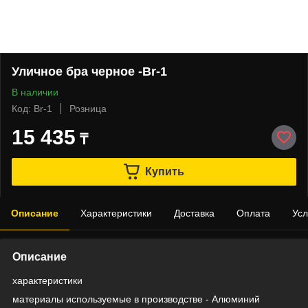
Уличное бра черное -Br-1
В наличии
Код: Br-1
Розница
15 435
₸
Купить
Описание
Характеристики
Доставка
Оплата
Усл
Описание
характеристики
материалы используемые в производстве - Алюминий