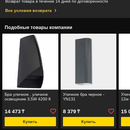
Возврат товара в течение 14 дней по договоренности
Все условия возврата
Подобные товары компании
Бра уличное , уличное
Уличное бра черное -
Улич
освещение 3,5W 4200 К
YN131
12w
14 473
8 379
15 
₸
₸
Купить
Купить