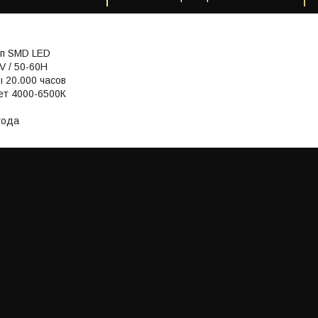
ип SMD LED
V / 50-60H
 20.000 часов
ет 4000-6500К
года