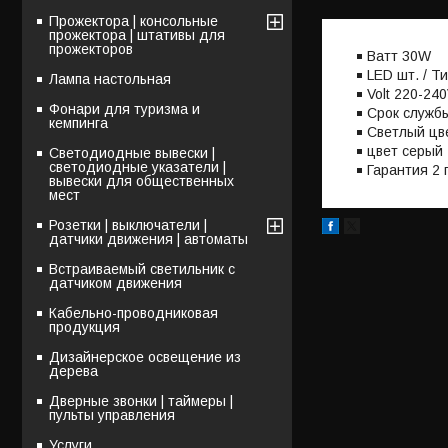
Прожектора | консольные
прожектора | штативы для
прожекторов
Bатт 30W
LED шт. / Т
Лампа настольная
Volt 220-240
Фонари для туризма и
Срок службы
кемпинга
Светлый цв
цвет серый
Светодиодные вывески |
светодиодные указатели |
Гарантия 2 
вывески для общественных
мест
Розетки | выключатели |
датчики движения | автоматы
Встраиваемый светильник с
датчиком движения
Кабельно-проводниковая
продукция
Дизайнерское освещение из
дерева
Дверные звонки | таймеры |
пульты управления
Услуги