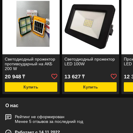
Светодиодный прожектор
Светодиодный прожектор
Прож
противоударный на АКБ
LED 100W
LED
200 W
20 948
13 627
12 
₸
₸
Купить
Купить
О нас
Рейтинг не сформирован
Менее 5 отзывов за последний год
Работает с 14.11.2022