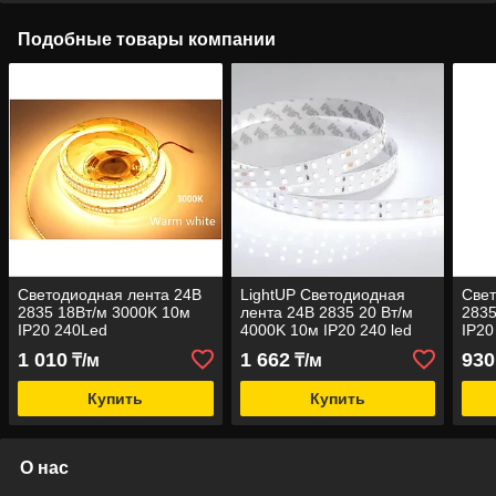
Подобные товары компании
Светодиодная лента 24В
LightUP Светодиодная
Свет
2835 18Вт/м 3000K 10м
лента 24В 2835 20 Вт/м
2835
IP20 240Led
4000K 10м IP20 240 led
IP20
1 010
1 662
930
₸/м
₸/м
Купить
Купить
О нас