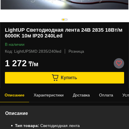
LightUP Светодиодная лента 24В 2835 18Вт/м
6000K 10м IP20 240Led
В наличии
Код: LightUPSMD 2835/240led
Розница
1 272
₸/м
Купить
Описание
Характеристики
Доставка
Оплата
Усл
Описание
Тип товара:
Светодиодная лента