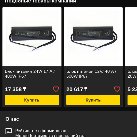
Подобные товары компании
Блок питания 24V/ 17 А /
Блок питания 12V/ 40 А /
Блок
400W IP67
500W IP67
20W
17 358
20 617
5 2
₸
₸
Купить
Купить
О нас
Рейтинг не сформирован
Менее 5 отзывов за последний год