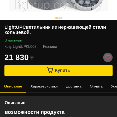
LightUPСветильник из нержавеющей стали
кольцевой.
В наличии
Код: LightUPKL005
Розница
21 830
₸
Купить
Описание
Характеристики
Доставка
Оплата
Усл
Описание
возможности продукта