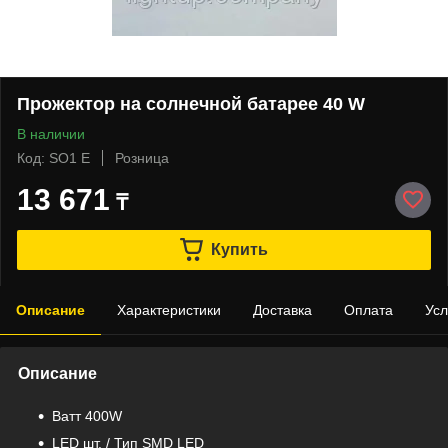
Прожектор на солнечной батарее 40 W
В наличии
Код: SO1 E
Розница
13 671
₸
Купить
Описание
Характеристики
Доставка
Оплата
Усл
Описание
Bатт 400W
LED шт. / Тип SMD LED