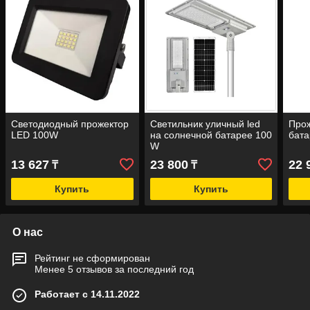
Светодиодный прожектор
Светильник уличный led
Прож
LED 100W
на солнечной батарее 100
бата
W
13 627
23 800
22 
₸
₸
Купить
Купить
О нас
Рейтинг не сформирован
Менее 5 отзывов за последний год
Работает с 14.11.2022