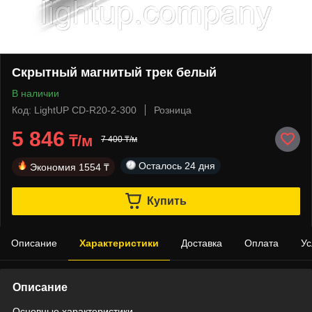
Скрытный магнитый трек белый
В наличии
Код: LightUP CD-R20-2-300
Розница
5 846
₸/м
7 400 ₸/м
Осталось
24 дня
Экономия
1554 ₸
Купить
Описание
Характеристики
Доставка
Оплата
Ус
Описание
Основные характеристики