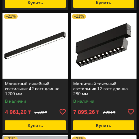
Купить
Купить
–21%
–21%
Магнитный линейный
Магнитный точечный
светильник 42 ватт длинна
светильник 12 ватт длинна
1200 мм
280 мм
В наличии
В наличии
4 961,20
7 895,26
₸
₸
6 280 ₸
9 994 ₸
Купить
Купить
–21%
–21%