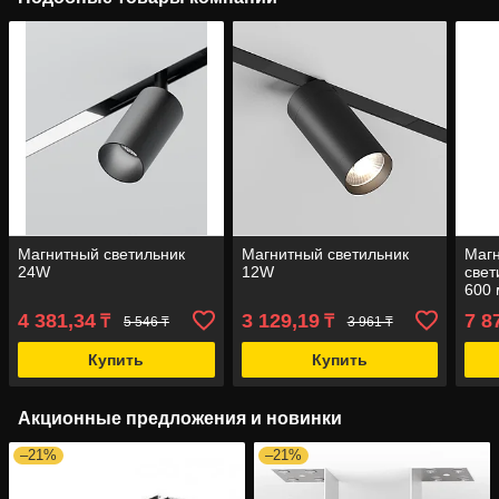
Магнитный светильник
Магнитный светильник
Маг
24W
12W
свет
600 
4 381,34
3 129,19
7 8
₸
₸
5 546 ₸
3 961 ₸
Купить
Купить
Акционные предложения и новинки
–21%
–21%