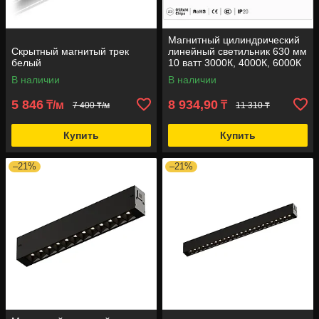
Магнитный цилиндрический
Скрытный магнитый трек
линейный светильник 630 мм
белый
10 ватт 3000К, 4000К, 6000К
В наличии
В наличии
5 846
8 934,90
₸/м
₸
7 400 ₸/м
11 310 ₸
Купить
Купить
–21%
–21%