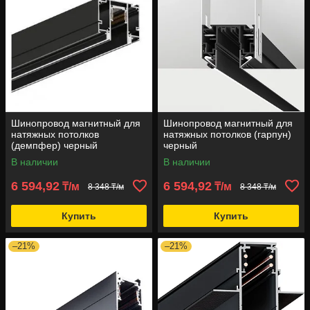
Шинопровод магнитный для
Шинопровод магнитный для
натяжных потолков
натяжных потолков (гарпун)
(демпфер) черный
черный
В наличии
В наличии
6 594,92
6 594,92
₸/м
₸/м
8 348 ₸/м
8 348 ₸/м
Купить
Купить
–21%
–21%