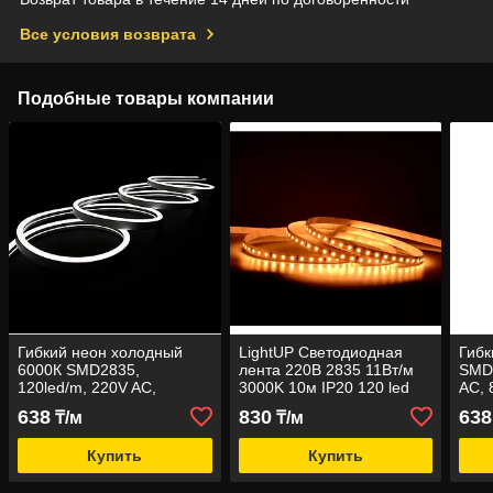
Все условия возврата
Подобные товары компании
Гибкий неон холодный
LightUP Светодиодная
Гибк
6000К SMD2835,
лента 220В 2835 11Вт/м
SMD2
120led/m, 220V AC,
3000K 10м IP20 120 led
AC,
8х16мм
638
830
638
₸/м
₸/м
Купить
Купить