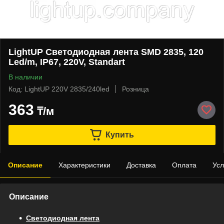
LightUP Светодиодная лента SMD 2835, 120
Led/m, IP67, 220V, Standart
В наличии
Код: LightUP 220V 2835/240led
Розница
363
₸/м
Купить
Описание
Характеристики
Доставка
Оплата
Усл
Описание
Светодиодная лента