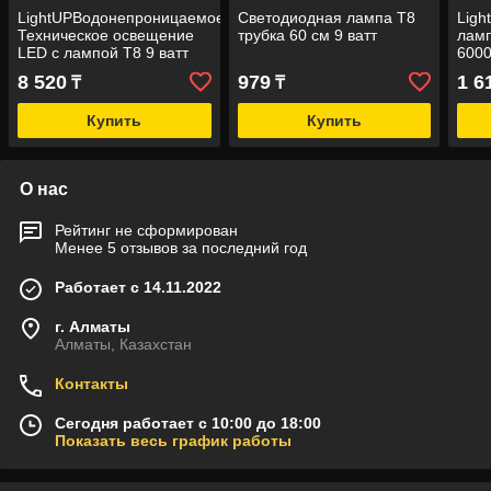
LightUPВодонепроницаемое
Светодиодная лампа Т8
Ligh
Техническое освещение
трубка 60 см 9 ватт
ламп
LED с лампой Т8 9 ватт
600
8 520
979
1 6
₸
₸
Купить
Купить
О нас
Рейтинг не сформирован
Менее 5 отзывов за последний год
Работает с 14.11.2022
г. Алматы
Алматы, Казахстан
Контакты
Сегодня работает с 10:00 до 18:00
Показать весь график работы