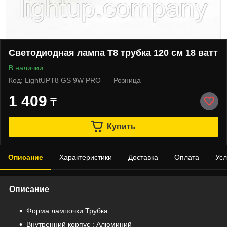
Светодиодная лампа Т8 трубка 120 см 18 ватт
В наличии
Код: LightUPТ8 GS 9W PRO
Розница
1 409
₸
Купить
Описание
Характеристики
Доставка
Оплата
Усл
Описание
Форма лампочки Трубка
Внутренний корпус : Алюминий