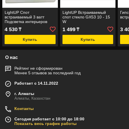
LightUP Спот
LightUP Встраиваемый
Гипс
встраиваемый 3 ватт
спот стекло GX53 10 - 15
встр
Подсветка интерьеров
W
4200 К
4 530
1 499
3 4
₸
₸
Купить
Купить
О нас
Рейтинг не сформирован
Менее 5 отзывов за последний год
Работает с 14.11.2022
г. Алматы
Алматы, Казахстан
Контакты
Сегодня работает с 10:00 до 18:00
Показать весь график работы