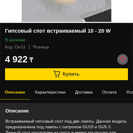
Гипсовый спот встраиваемый 10 - 20 W
В наличии
Код: Св-11
Розница
4 922
₸
Купить
Описание
Характеристики
Доставка
Оплата
Усл
Описание
Встраиваемый гипсовый спот под две лампы. Данная модель
предназначена под лампы с патроном GU10 и GU5.3.
Данный спот изготовлен из гипса и имеет крылышки для