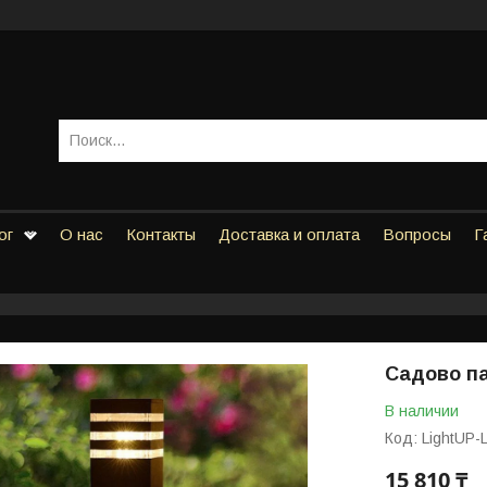
ог
О нас
Контакты
Доставка и оплата
Вопросы
Г
Садово па
В наличии
Код:
LightUP-
15 810 ₸