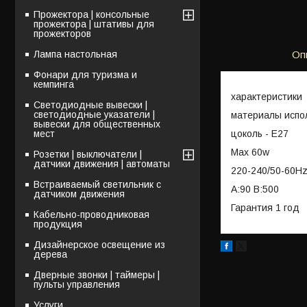
Прожектора | консольные
прожектора | штативы для
прожекторов
Лампа настольная
Оп
Фонари для туризма и
кемпинга
характеристики
Светодиодные вывески |
светодиодные указатели |
материалы испол
вывески для общественных
цоколь - Е27
мест
Max 60w
Розетки | выключатели |
датчики движения | автоматы
220-240/50-60H
Встраиваемый светильник с
A:90 B:500
датчиком движения
Гарантия 1 год
Кабельно-проводниковая
продукция
Дизайнерское освещение из
дерева
Дверные звонки | таймеры |
пульты управления
Услуги