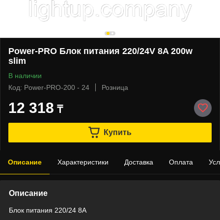
Power-PRO Блок питания 220/24V 8A 200w
slim
В наличии
Код: Power-PRO-200 - 24
Розница
12 318
₸
Купить
Описание
Характеристики
Доставка
Оплата
Усл
Описание
Блок питания 220/24 8A