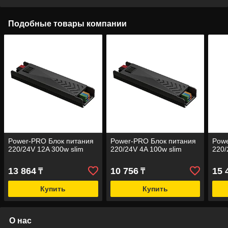
Подобные товары компании
Power-PRO Блок питания
Power-PRO Блок питания
Powe
220/24V 12A 300w slim
220/24V 4A 100w slim
220/
13 864
10 756
15 
₸
₸
Купить
Купить
О нас