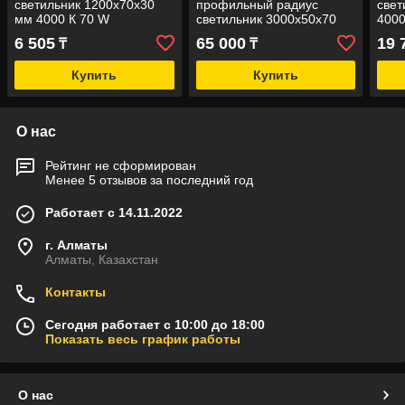
светильник 1200х70х30
профильный радиус
свет
мм 4000 К 70 W
светильник 3000х50х70
4000
мм индивидуального
(нак
6 505
65 000
19 
₸
₸
дизайна
Купить
Купить
О нас
Рейтинг не сформирован
Менее 5 отзывов за последний год
Работает с 14.11.2022
г. Алматы
Алматы, Казахстан
Контакты
Сегодня работает с 10:00 до 18:00
Показать весь график работы
О нас