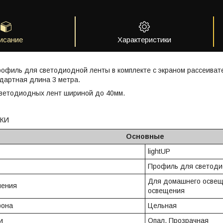
исание
Характеристики
офиль для светодиодной ленты в комплекте с экраном рассеиват
дартная длина 3 метра.
ветодиодных лент шириной до 40мм.
КИ
Основные
ь
lightUP
Профиль для светоди
Для домашнего освещ
нения
освещения
фона
Цельная
и
Опал, Прозрачная