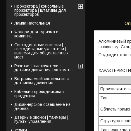
Прожектора | консольные
прожектора | штативы для
прожекторов
Лампа настольная
Оп
Фонари для туризма и
кемпинга
Алюминиевый пр
Светодиодные вывески |
шпаклевку. Стан
светодиодные указатели |
вывески для общественных
Подходит для с
мест
Розетки | выключатели |
датчики движения | автоматы
ХАРАКТЕРИСТИ
Встраиваемый светильник с
датчиком движения
Производител
Кабельно-проводниковая
продукция
Тип
Дизайнерское освещение из
дерева
Область приме
Дверные звонки | таймеры |
Структура пла
пульты управления
Тип поверхност
Услуги